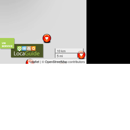
10 km
5 mi
Leaflet
| ©
OpenStreetMap
contributors